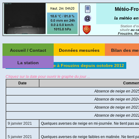
Météo-Fro
la météo en
Station d'
située
au c
Frouzins
,
Ro
Accueil / Contact
Données mesurées
Bilan des me
A propos de
Les données du mois
Récapitulatifs m
La station
Météo-Frouzins ...
Les épisodes de neige à Frouzins depuis octobre 2012
Récapitulatifs 
LES DERNIERES MESURES
La station de
Version smartphone
Tableau de bord
Météo-Frouzins
Degrés-jo
Cliquez sur la date pour ouvrir le graphe du jour ...
Liens météos
Climaticien
-
Chauf
Date
Comment
Graphiques météo
:: WEBCAMS ::
Statistiques 
Ma carte des stations
Absence de neige en 2025
Qualité de l'air
depuis oct. 2
météos & webcams
Vue sud-est
Absence de neige en 2024
Statistiques à
ARCHIVE depuis 10/2012
Vue nord-ouest
depuis janv. 
Absence de neige en 2023
Par journée ...
Contact
Panorama
Comparaison me
( graphiques statiques )
Absence de neige en 2022
:: Geek ::
Comparaison an
Par période au choix ...
9 janvier 2021
Quelques averses de neige en mi-journée. Ne tient pas au
( graphiques dynamiques )
Utilitaire pour station Davis
EVENEMENTS
(Vue, VP2)
5 janvier 2021
Quelques averses de neige faibles en matinée. Ne tient pa