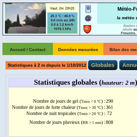
Météo-Fr
la météo 
Station 
située
au
Frouzins
,
Accueil / Contact
Données mesurées
Bilan des me
A propos de
Les données du mois
Récapitulatifs m
Météo-Frouzins ...
Globales
Annue
Statistiques à 2 m depuis le 1/10/2012
Récapitulatifs 
LES DERNIERES MESURES
Version smartphone
Tableau de bord
Degrés-jo
Liens météos
Climaticien
-
Chauf
Graphiques météo
Statistiques 
Ma carte des stations
Qualité de l'air
depuis oct. 2
météos & webcams
Statistiques à
ARCHIVE depuis 10/2012
depuis janv. 
Par journée ...
Contact
Comparaison me
( graphiques statiques )
Comparaison an
Par période au choix ...
( graphiques dynamiques )
EVENEMENTS