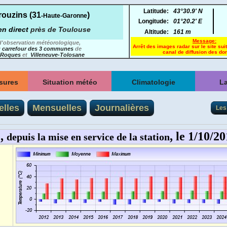
Latitude:
43°30.9' N
ouzins (31
)
-Haute-Garonne
Longitude:
01°20.2' E
en direct
près de Toulouse
Altitude:
161 m
Message:
d'observation météorologique,
Arrêt des images radar sur le site sui
 carrefour des 3 communes
de
canal de diffusion des do
Roques
et
Villeneuve-Tolosane
sures
Situation météo
Climatologie
La
ensuels
Observations
La 
... A LA STATION
Mét
lles
Mensuelles
Journalières
Les 
Episodes de neige
annuels
Radar de pluie
:: W
Dates de première et
ur
Satellites
dernière gelée
New!
fagiste
Vu
Foudre
à 2 m
Normales 1991-2020
Vue
012
Modèles
... EN HAUTE-GARONNE
P
 10 m
Evolution prévue
2017
Fiches climatologiques
::
Vigilances
nsuelle
Résumé du temps
mois par mois
Utilitaire
Qualité de l'air
nuelle
(
... EN FRANCE
Le temps d'hier et de
demain