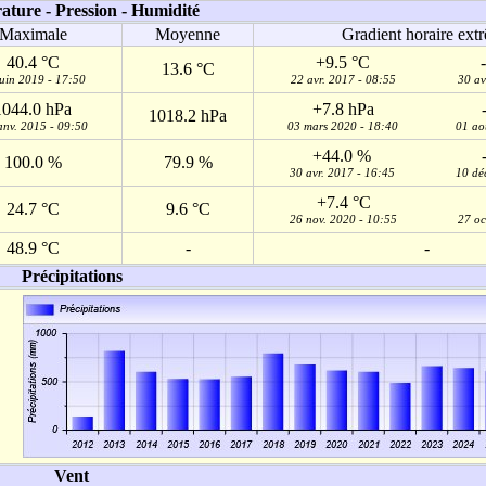
... ET DANS LE MONDE
Avenir du climat ?