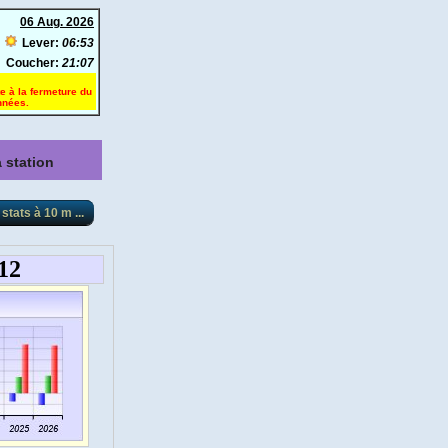
06 Aug. 2026
Lever:
06:53
Coucher:
21:07
te à la fermeture du
nnées.
 station
station de
éo-Frouzins
stats à 10 m ...
EBCAMS ::
e sud-est
 nord-ouest
anorama
 Geek ::
 pour station Davis
Vue, VP2)