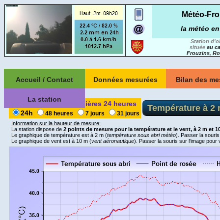
Météo-Fro
la météo en
Station d'
située
au c
Frouzins
,
Ro
Accueil / Contact
Données mesurées
Bilan des me
A propos de
Les données du mois
Récapitulatifs m
La station
Météo-Frouzins ...
Température des dernières 24 heures
Température à 2
Récapitulatifs 
LES DERNIERES MESURES
24h
48 heures
7 jours
31 jours
La station de
Version smartphone
Tableau de bord
Météo-Frouzins
Degrés-jo
Information sur la hauteur de mesure:
Liens météos
Climaticien
-
Chauf
La station dispose de
2 points de mesure pour la température et le vent, à 2 m et 1
Graphiques météo
:: WEBCAMS ::
Le graphique de température est à 2 m (
température sous abri météo
). Passer la souris
Statistiques 
Ma carte des stations
Le graphique de vent est à 10 m (
vent aéronautique
). Passer la souris sur l'image pour v
Qualité de l'air
depuis oct. 2
météos & webcams
Vue sud-est
Statistiques à
ARCHIVE depuis 10/2012
Vue nord-ouest
depuis janv. 
Par journée ...
Contact
Panorama
Comparaison me
( graphiques statiques )
:: Geek ::
Comparaison an
Par période au choix ...
( graphiques dynamiques )
Utilitaire pour station Davis
EVENEMENTS
(Vue, VP2)